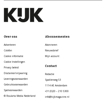
Over ons
Abonnementen
Adverteren
Abonneren
Colofon
Nieuwsbrief
Cookie informatie
Mijn account
Cookie Instellingen
Contact
Privacy beleid
Disclaimer/vrijwaring
Redactie
Leveringsvoorwaarden
Spaklerweg 53
Gebruiksvoorwaarden
1114 AE Amsterdam
Spelvoorwaarden
+31 (0)20 – 210 5300
© Roularta Media Nederland
info@kijkmagazine.nl