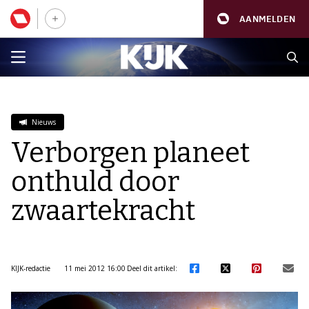
AANMELDEN
Nieuws
Verborgen planeet
onthuld door
zwaartekracht
KIJK-redactie
11 mei 2012 16:00
Deel dit artikel: