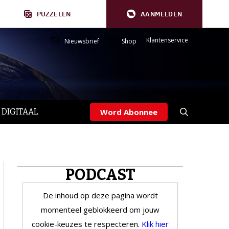
PUZZELEN
AANMELDEN
Klantenservice
Nieuwsbrief
Shop
 DIGITAAL
Word Abonnee
PODCAST
De inhoud op deze pagina wordt
momenteel geblokkeerd om jouw
cookie-keuzes te respecteren.
Klik hier