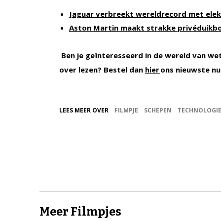
Jaguar verbreekt wereldrecord met elek
Aston Martin maakt strakke privéduikb
Ben je geïnteresseerd in de wereld van we
over lezen? Bestel dan
ons nieuwste n
hier
LEES MEER OVER
FILMPJE
SCHEPEN
TECHNOLOGI
Meer Filmpjes