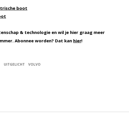
trische boot
oot
tenschap & technologie en wil je hier graag meer
ummer. Abonnee worden? Dat kan
!
hier
E
UITGELICHT
VOLVO