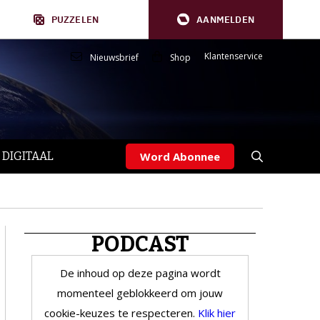
PUZZELEN
AANMELDEN
Klantenservice
Nieuwsbrief
Shop
 DIGITAAL
Word Abonnee
PODCAST
De inhoud op deze pagina wordt
momenteel geblokkeerd om jouw
cookie-keuzes te respecteren.
Klik hier