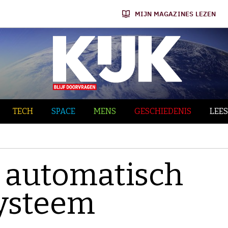
MIJN MAGAZINES LEZEN
TECH
SPACE
MENS
GESCHIEDENIS
LEES
 automatisch
systeem