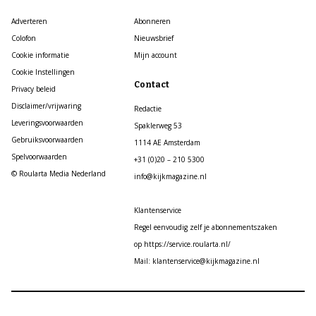
Adverteren
Abonneren
Colofon
Nieuwsbrief
Cookie informatie
Mijn account
Cookie Instellingen
Contact
Privacy beleid
Disclaimer/vrijwaring
Redactie
Leveringsvoorwaarden
Spaklerweg 53
Gebruiksvoorwaarden
1114 AE Amsterdam
Spelvoorwaarden
+31 (0)20 – 210 5300
© Roularta Media Nederland
info@kijkmagazine.nl
Klantenservice
Regel eenvoudig zelf je abonnementszaken
op https://service.roularta.nl/
Mail: klantenservice@kijkmagazine.nl