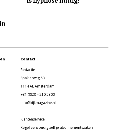
Is hypnose nuttig?
in
en
Contact
Redactie
Spaklerweg 53
1114 AE Amsterdam
+31 (0)20 – 210 5300
info@kijkmagazine.nl
Klantenservice
Regel eenvoudig zelf je abonnementszaken