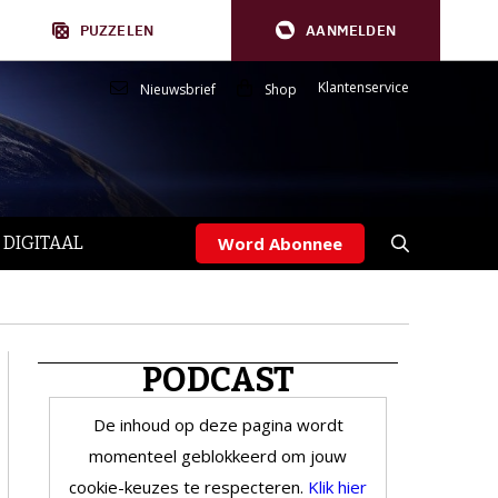
PUZZELEN
AANMELDEN
Klantenservice
Nieuwsbrief
Shop
 DIGITAAL
Word Abonnee
PODCAST
De inhoud op deze pagina wordt
momenteel geblokkeerd om jouw
cookie-keuzes te respecteren.
Klik hier