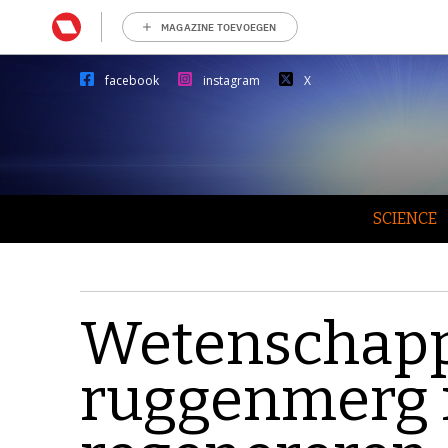
MAGAZINE TOEVOEGEN
facebook
instagram
X
SCIENCE
Wetenschapp
ruggenmerg 