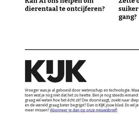
Kan AI ons helpen om
Zette 
dierentaal te ontcijferen?
suiker
gang?
Vroeger was je al geboeid door wetenschap en technologie. Maa
toen wist je nog niet dat het zo heette. Ben je nog steeds iemand
graag wil weten hoe het écht zit? Die doorvraagt, zoekt naar die
en de wereld graag beter begrijpt? Dan is KIJK jouw blad. En wil je
meer missen?
Abonneer je dan op onze nieuwsbrief!