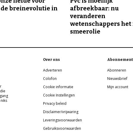
onze liefde voor
Pvc is moeilijk
 de breinevolutie in
afbreekbaar: nu
veranderen
wetenschappers het 
smeerolie
Over ons
Abonnement
Adverteren
Abonneren
Colofon
Nieuwsbrief
r
Cookie informatie
Mijn account
 die
Cookie Instellingen
pgang
 niks
Privacy beleid
Disclaimer/vrijwaring
Leveringsvoorwaarden
Gebruiksvoorwaarden