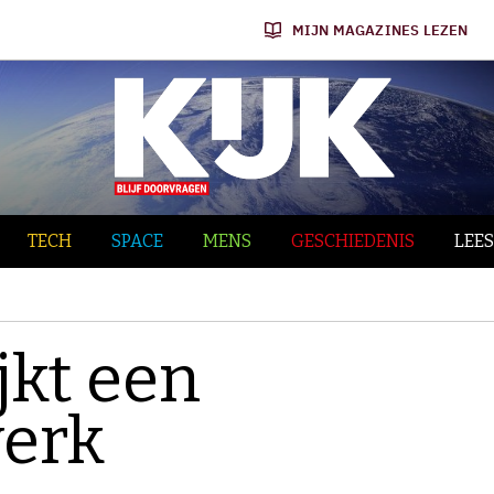
MIJN MAGAZINES LEZEN
TECH
SPACE
MENS
GESCHIEDENIS
LEES
jkt een
erk