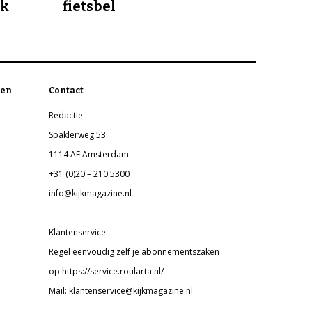
jk
fietsbel
en
Contact
Redactie
Spaklerweg 53
1114 AE Amsterdam
+31 (0)20 – 210 5300
info@kijkmagazine.nl
Klantenservice
Regel eenvoudig zelf je abonnementszaken
op https://service.roularta.nl/
Mail: klantenservice@kijkmagazine.nl