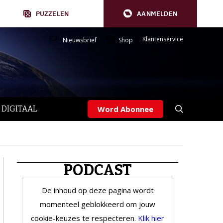
PUZZELEN
AANMELDEN
Klantenservice
Nieuwsbrief
Shop
 DIGITAAL
Word Abonnee
PODCAST
De inhoud op deze pagina wordt
momenteel geblokkeerd om jouw
cookie-keuzes te respecteren.
Klik hier