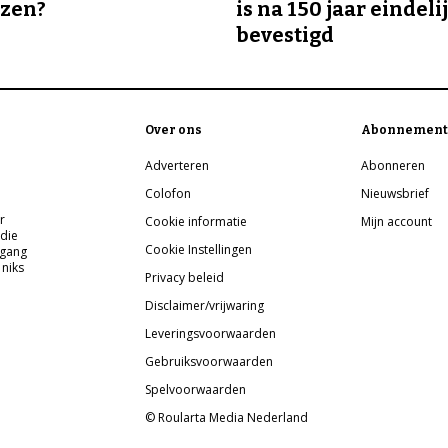
ozen?
is na 150 jaar eindeli
bevestigd
Over ons
Abonnement
Adverteren
Abonneren
Colofon
Nieuwsbrief
r
Cookie informatie
Mijn account
 die
Cookie Instellingen
pgang
 niks
Privacy beleid
Disclaimer/vrijwaring
Leveringsvoorwaarden
Gebruiksvoorwaarden
Spelvoorwaarden
© Roularta Media Nederland