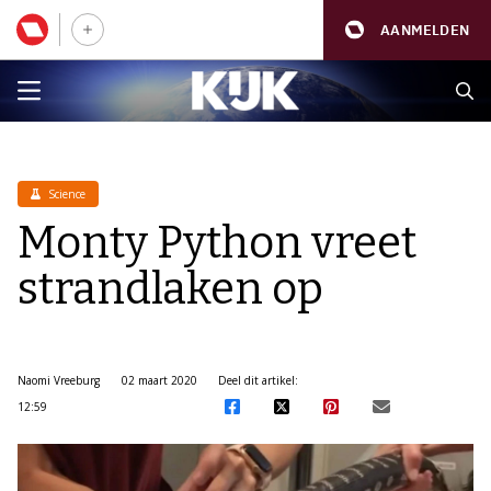
AANMELDEN
Science
Monty Python vreet
strandlaken op
Naomi Vreeburg
02 maart 2020
Deel dit artikel:
12:59