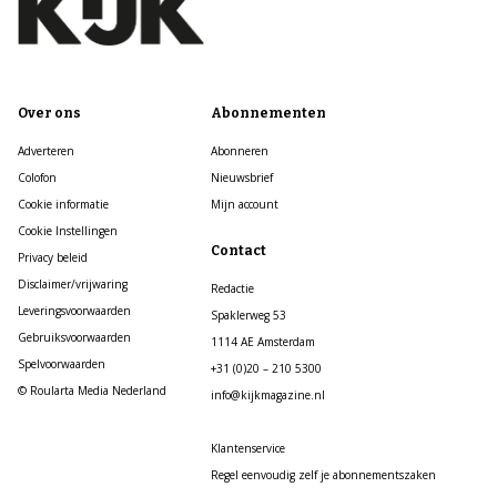
Over ons
Abonnementen
Adverteren
Abonneren
Colofon
Nieuwsbrief
Cookie informatie
Mijn account
Cookie Instellingen
Contact
Privacy beleid
Disclaimer/vrijwaring
Redactie
Leveringsvoorwaarden
Spaklerweg 53
Gebruiksvoorwaarden
1114 AE Amsterdam
Spelvoorwaarden
+31 (0)20 – 210 5300
© Roularta Media Nederland
info@kijkmagazine.nl
Klantenservice
Regel eenvoudig zelf je abonnementszaken