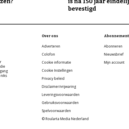
ozen?
is na 150 jaar eindeli
bevestigd
Over ons
Abonnement
Adverteren
Abonneren
Colofon
Nieuwsbrief
r
Cookie informatie
Mijn account
 die
Cookie Instellingen
pgang
 niks
Privacy beleid
Disclaimer/vrijwaring
Leveringsvoorwaarden
Gebruiksvoorwaarden
Spelvoorwaarden
© Roularta Media Nederland