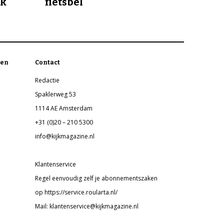
jk
fietsbel
en
Contact
Redactie
Spaklerweg 53
1114 AE Amsterdam
+31 (0)20 – 210 5300
info@kijkmagazine.nl
Klantenservice
Regel eenvoudig zelf je abonnementszaken
op https://service.roularta.nl/
Mail: klantenservice@kijkmagazine.nl