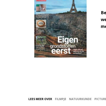
Be
we
me
LEES MEER OVER
FILMPJE
NATUURKUNDE
PICTUR