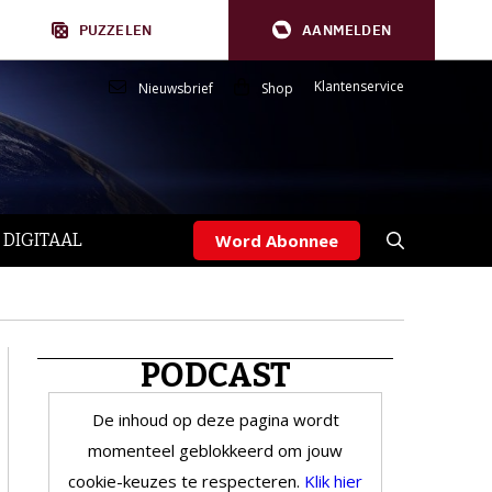
PUZZELEN
AANMELDEN
Klantenservice
Nieuwsbrief
Shop
 DIGITAAL
Word Abonnee
PODCAST
De inhoud op deze pagina wordt
momenteel geblokkeerd om jouw
cookie-keuzes te respecteren.
Klik hier