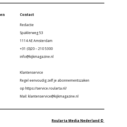
en
Contact
Redactie
Spaklerweg 53
1114 AE Amsterdam
+31 (0)20 – 210 5300
info@kijkmagazine.nl
Klantenservice
Regel eenvoudig zelf je abonnementszaken
op https://service.roularta.nl/
Mail: klantenservice@kijkmagazine.nl
Roularta Media Nederland ©