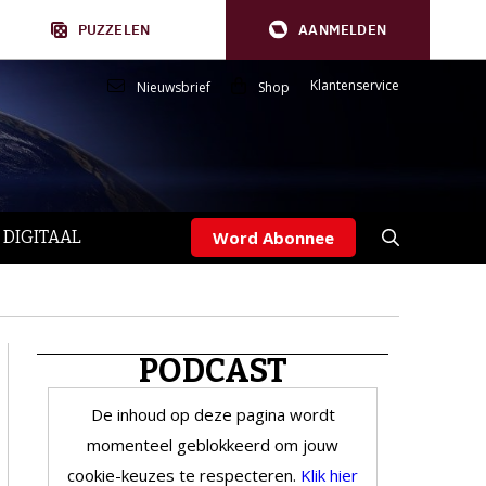
PUZZELEN
AANMELDEN
Klantenservice
Nieuwsbrief
Shop
 DIGITAAL
Word Abonnee
PODCAST
De inhoud op deze pagina wordt
momenteel geblokkeerd om jouw
cookie-keuzes te respecteren.
Klik hier