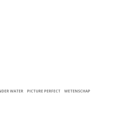
NDER WATER
PICTURE PERFECT
WETENSCHAP