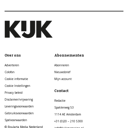
Over ons
Abonnementen
Adverteren
Abonneren
Colofon
Nieuwsbrief
Cookie informatie
Mijn account
Cookie Instellingen
Contact
Privacy beleid
Disclaimer/vrijwaring
Redactie
Leveringsvoorwaarden
Spaklerweg 53
Gebruiksvoorwaarden
1114 AE Amsterdam
Spelvoorwaarden
+31 (0)20 – 210 5300
© Roularta Media Nederland