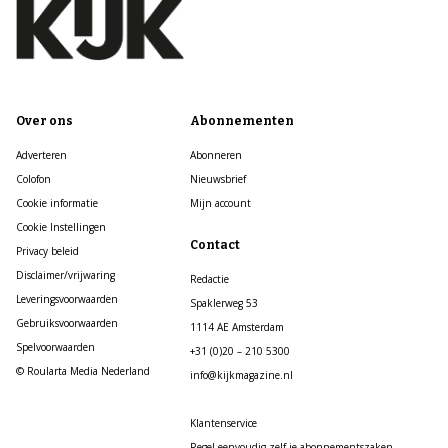
Over ons
Abonnementen
Adverteren
Abonneren
Colofon
Nieuwsbrief
Cookie informatie
Mijn account
Cookie Instellingen
Contact
Privacy beleid
Disclaimer/vrijwaring
Redactie
Leveringsvoorwaarden
Spaklerweg 53
Gebruiksvoorwaarden
1114 AE Amsterdam
Spelvoorwaarden
+31 (0)20 – 210 5300
© Roularta Media Nederland
info@kijkmagazine.nl
Klantenservice
Regel eenvoudig zelf je abonnementszaken