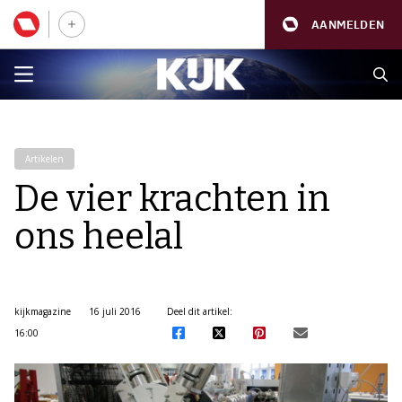
AANMELDEN
Artikelen
De vier krachten in
ons heelal
kijkmagazine
16 juli 2016
Deel dit artikel:
16:00