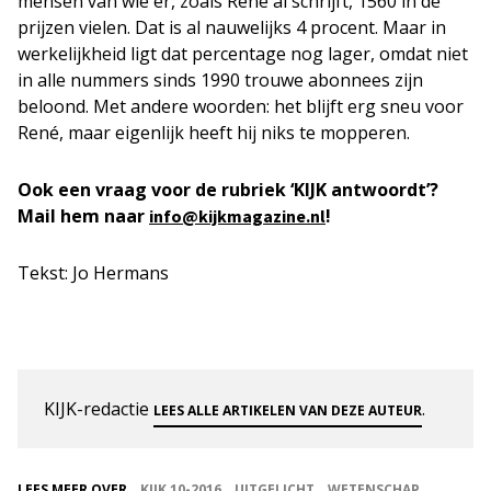
mensen van wie er, zoals René al schrijft, 1560 in de
prijzen vielen. Dat is al nauwelijks 4 procent. Maar in
werkelijkheid ligt dat percentage nog lager, omdat niet
in alle nummers sinds 1990 trouwe abonnees zijn
beloond. Met andere woorden: het blijft erg sneu voor
René, maar eigenlijk heeft hij niks te mopperen.
Ook een vraag voor de rubriek ‘KIJK antwoordt’?
Mail hem naar
!
info@kijkmagazine.nl
Tekst: Jo Hermans
KIJK-redactie
.
LEES ALLE ARTIKELEN VAN DEZE AUTEUR
LEES MEER OVER
KIJK 10-2016
UITGELICHT
WETENSCHAP