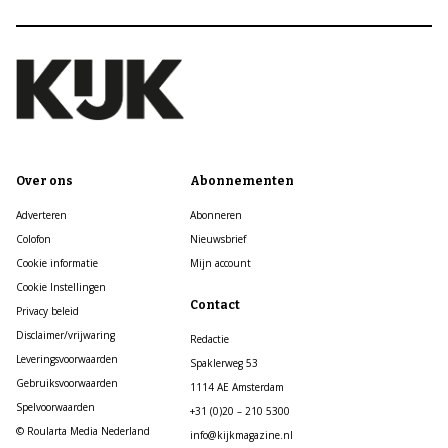
Over ons
Abonnementen
Adverteren
Abonneren
Colofon
Nieuwsbrief
Cookie informatie
Mijn account
Cookie Instellingen
Contact
Privacy beleid
Disclaimer/vrijwaring
Redactie
Leveringsvoorwaarden
Spaklerweg 53
Gebruiksvoorwaarden
1114 AE Amsterdam
Spelvoorwaarden
+31 (0)20 – 210 5300
© Roularta Media Nederland
info@kijkmagazine.nl