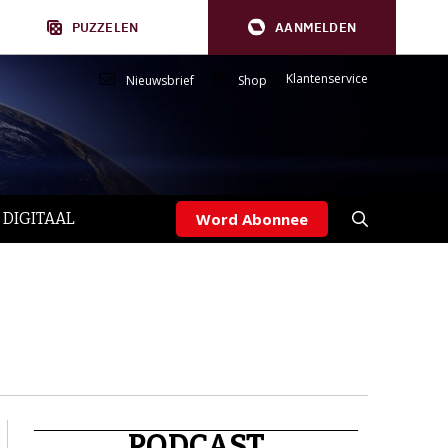
PUZZELEN
AANMELDEN
Klantenservice
Nieuwsbrief
Shop
 DIGITAAL
Word Abonnee
PODCAST