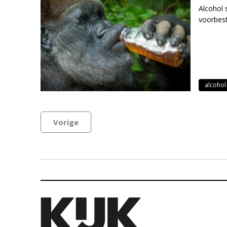
Alcohol 
voorbest
alcohol
Vorige