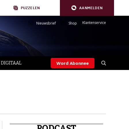
PUZZELEN
AANMELDEN
Klantenservice
Nieuwsbrief
Shop
 DIGITAAL
Word Abonnee
PODCAST