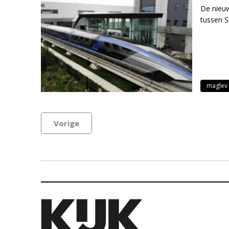
De nieuw
tussen S
maglev
Vorige