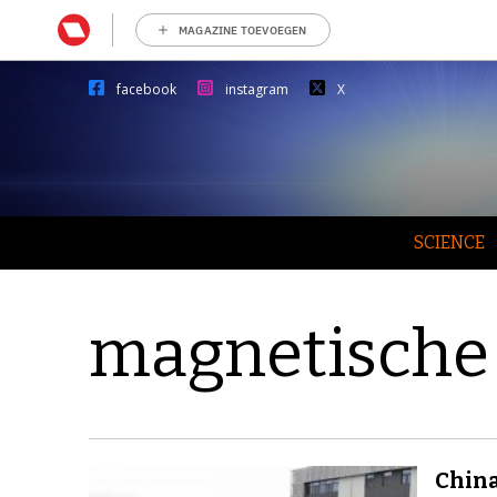
MAGAZINE TOEVOEGEN
facebook
instagram
X
SCIENCE
magnetische 
China