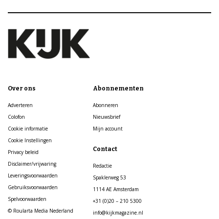
Over ons
Abonnementen
Adverteren
Abonneren
Colofon
Nieuwsbrief
Cookie informatie
Mijn account
Cookie Instellingen
Contact
Privacy beleid
Disclaimer/vrijwaring
Redactie
Leveringsvoorwaarden
Spaklerweg 53
Gebruiksvoorwaarden
1114 AE Amsterdam
Spelvoorwaarden
+31 (0)20 – 210 5300
© Roularta Media Nederland
info@kijkmagazine.nl