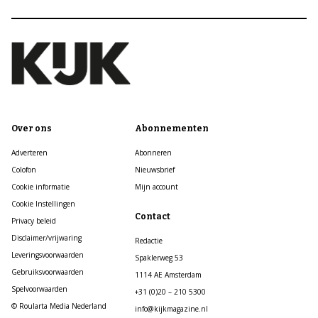
Over ons
Abonnementen
Adverteren
Abonneren
Colofon
Nieuwsbrief
Cookie informatie
Mijn account
Cookie Instellingen
Contact
Privacy beleid
Disclaimer/vrijwaring
Redactie
Leveringsvoorwaarden
Spaklerweg 53
Gebruiksvoorwaarden
1114 AE Amsterdam
Spelvoorwaarden
+31 (0)20 – 210 5300
© Roularta Media Nederland
info@kijkmagazine.nl