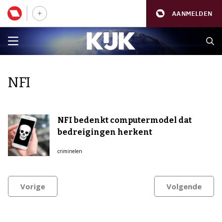
AANMELDEN
NFI
NFI bedenkt computermodel dat
bedreigingen herkent
criminelen
Vorige
Volgende