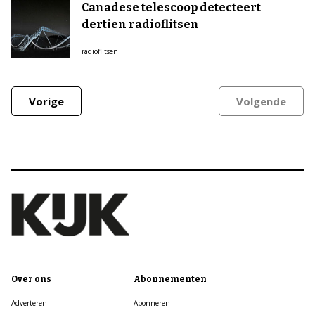
Canadese telescoop detecteert
dertien radioflitsen
radioflitsen
Vorige
Volgende
Over ons
Abonnementen
Adverteren
Abonneren