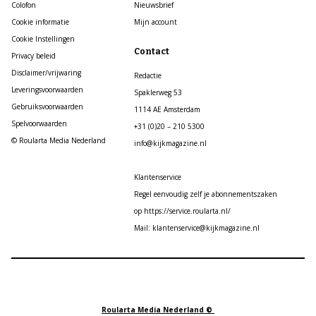
Colofon
Nieuwsbrief
Cookie informatie
Mijn account
Cookie Instellingen
Contact
Privacy beleid
Disclaimer/vrijwaring
Redactie
Leveringsvoorwaarden
Spaklerweg 53
Gebruiksvoorwaarden
1114 AE Amsterdam
Spelvoorwaarden
+31 (0)20 – 210 5300
© Roularta Media Nederland
info@kijkmagazine.nl
Klantenservice
Regel eenvoudig zelf je abonnementszaken
op https://service.roularta.nl/
Mail: klantenservice@kijkmagazine.nl
Roularta Media Nederland ©