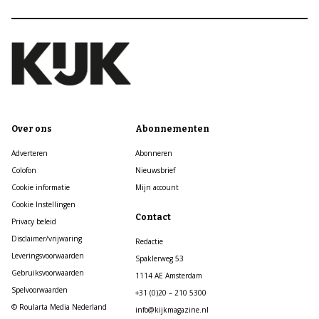
Over ons
Abonnementen
Adverteren
Abonneren
Colofon
Nieuwsbrief
Cookie informatie
Mijn account
Cookie Instellingen
Contact
Privacy beleid
Disclaimer/vrijwaring
Redactie
Leveringsvoorwaarden
Spaklerweg 53
Gebruiksvoorwaarden
1114 AE Amsterdam
Spelvoorwaarden
+31 (0)20 – 210 5300
© Roularta Media Nederland
info@kijkmagazine.nl