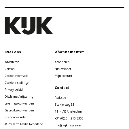
Over ons
Abonnementen
Adverteren
Abonneren
Colofon
Nieuwsbrief
Cookie informatie
Mijn account
Cookie Instellingen
Contact
Privacy beleid
Disclaimer/vrijwaring
Redactie
Leveringsvoorwaarden
Spaklerweg 53
Gebruiksvoorwaarden
1114 AE Amsterdam
Spelvoorwaarden
+31 (0)20 – 210 5300
© Roularta Media Nederland
info@kijkmagazine.nl