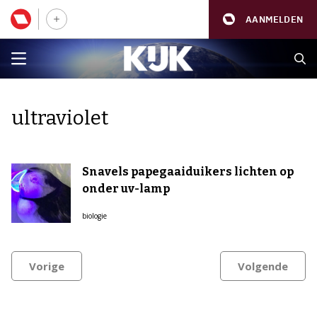
AANMELDEN
ultraviolet
Snavels papegaaiduikers lichten op
onder uv-lamp
biologie
Vorige
Volgende