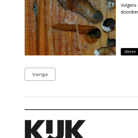
Volgens 
doordren
dieren
Vorige