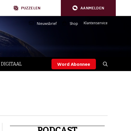
PUZZELEN
AANMELDEN
Klantenservice
Nieuwsbrief
Shop
 DIGITAAL
Word Abonnee
PODCAST