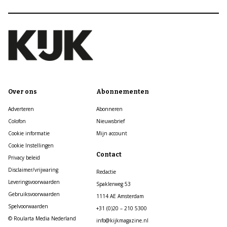
Over ons
Abonnementen
Adverteren
Abonneren
Colofon
Nieuwsbrief
Cookie informatie
Mijn account
Cookie Instellingen
Contact
Privacy beleid
Disclaimer/vrijwaring
Redactie
Leveringsvoorwaarden
Spaklerweg 53
Gebruiksvoorwaarden
1114 AE Amsterdam
Spelvoorwaarden
+31 (0)20 – 210 5300
© Roularta Media Nederland
info@kijkmagazine.nl