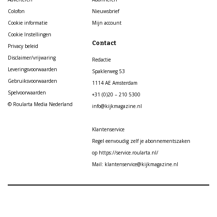
Colofon
Nieuwsbrief
Cookie informatie
Mijn account
Cookie Instellingen
Contact
Privacy beleid
Disclaimer/vrijwaring
Redactie
Leveringsvoorwaarden
Spaklerweg 53
Gebruiksvoorwaarden
1114 AE Amsterdam
Spelvoorwaarden
+31 (0)20 – 210 5300
© Roularta Media Nederland
info@kijkmagazine.nl
Klantenservice
Regel eenvoudig zelf je abonnementszaken
op https://service.roularta.nl/
Mail: klantenservice@kijkmagazine.nl