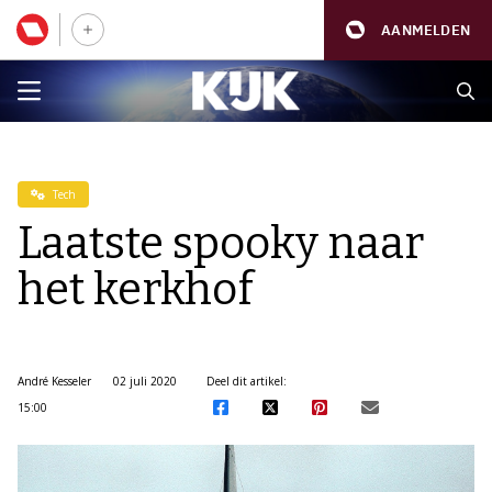
AANMELDEN
Tech
Laatste spooky naar
het kerkhof
André Kesseler
02 juli 2020
Deel dit artikel:
15:00