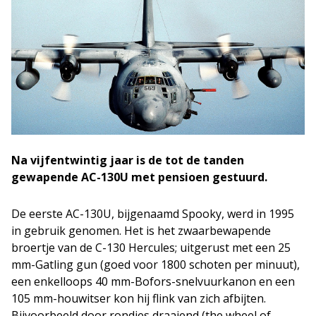
Na vijfentwintig jaar is de tot de tanden
gewapende AC-130U met pensioen gestuurd.
De eerste AC-130U, bijgenaamd Spooky, werd in 1995
in gebruik genomen. Het is het zwaarbewapende
broertje van de C-130 Hercules; uitgerust met een 25
mm-Gatling gun (goed voor 1800 schoten per minuut),
een enkelloops 40 mm-Bofors-snelvuurkanon en een
105 mm-houwitser kon hij flink van zich afbijten.
Bijvoorbeeld door rondjes draaiend (the wheel of