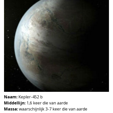
Naam:
Kepler-452 b
Middellijn:
1,6 keer die van aarde
Massa:
waarschijnlijk 3-7 keer die van aarde