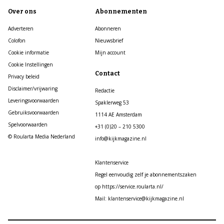
Over ons
Abonnementen
Adverteren
Abonneren
Colofon
Nieuwsbrief
Cookie informatie
Mijn account
Cookie Instellingen
Contact
Privacy beleid
Disclaimer/vrijwaring
Redactie
Leveringsvoorwaarden
Spaklerweg 53
Gebruiksvoorwaarden
1114 AE Amsterdam
Spelvoorwaarden
+31 (0)20 – 210 5300
© Roularta Media Nederland
info@kijkmagazine.nl
Klantenservice
Regel eenvoudig zelf je abonnementszaken
op https://service.roularta.nl/
Mail: klantenservice@kijkmagazine.nl