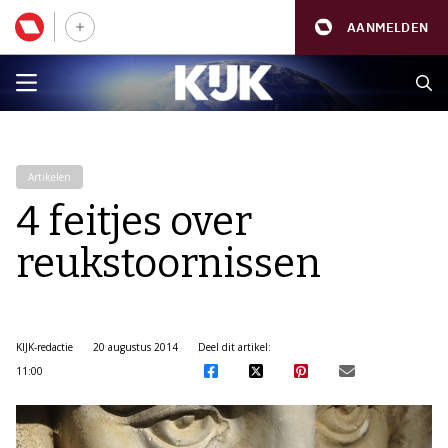
AANMELDEN
Artikelen
4 feitjes over
reukstoornissen
KIJK-redactie
20 augustus 2014
Deel dit artikel:
11:00