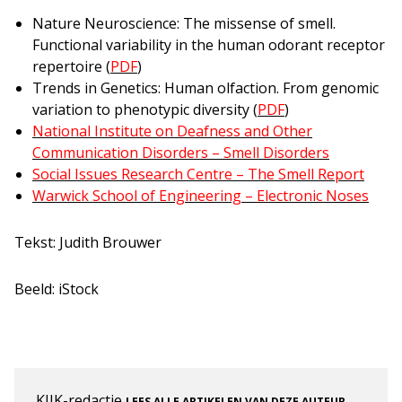
Nature Neuroscience: The missense of smell.
Functional variability in the human odorant receptor
repertoire (
PDF
)
Trends in Genetics: Human olfaction. From genomic
variation to phenotypic diversity (
PDF
)
National Institute on Deafness and Other
Communication Disorders – Smell Disorders
Social Issues Research Centre – The Smell Report
Warwick School of Engineering – Electronic Noses
Tekst: Judith Brouwer
Beeld: iStock
KIJK-redactie
.
LEES ALLE ARTIKELEN VAN DEZE AUTEUR