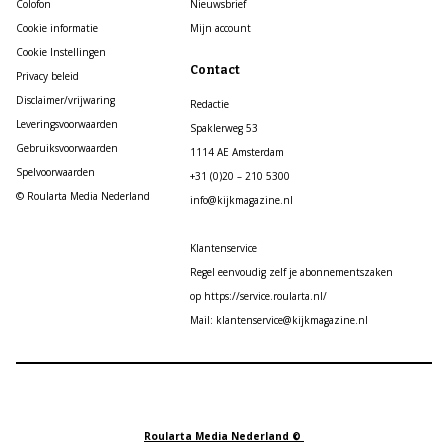
Colofon
Nieuwsbrief
Cookie informatie
Mijn account
Cookie Instellingen
Contact
Privacy beleid
Disclaimer/vrijwaring
Redactie
Leveringsvoorwaarden
Spaklerweg 53
Gebruiksvoorwaarden
1114 AE Amsterdam
Spelvoorwaarden
+31 (0)20 – 210 5300
© Roularta Media Nederland
info@kijkmagazine.nl
Klantenservice
Regel eenvoudig zelf je abonnementszaken
op https://service.roularta.nl/
Mail: klantenservice@kijkmagazine.nl
Roularta Media Nederland ©