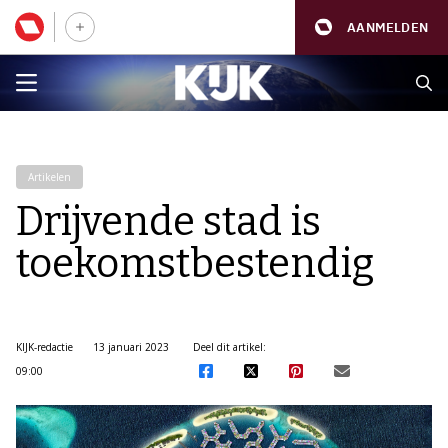
AANMELDEN
Artikelen
Drijvende stad is
toekomstbestendig
KIJK-redactie
13 januari 2023
Deel dit artikel:
09:00