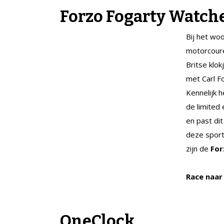
F
orzo Fogarty Watch
Bij het wo
motorcoure
Britse klo
met Carl F
Kennelijk h
de limited
en past dit
deze sportm
zijn de
For
Race naa
OneClock