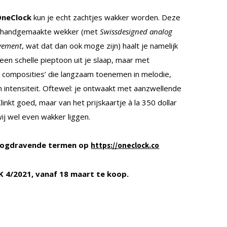
OneClock
kun je echt zachtjes wakker worden. Deze
n handgemaakte wekker (met
Swissdesigned analog
vement
, wat dat dan ook moge zijn) haalt je namelijk
een schelle pieptoon uit je slaap, maar met
e composities’ die langzaam toenemen in melodie,
 intensiteit. Oftewel: je ontwaakt met aanzwellende
linkt goed, maar van het prijskaartje à la 350 dollar
ij wel even wakker liggen.
oogdravende termen op
https://oneclock.co
K 4/2021, vanaf 18 maart te koop.