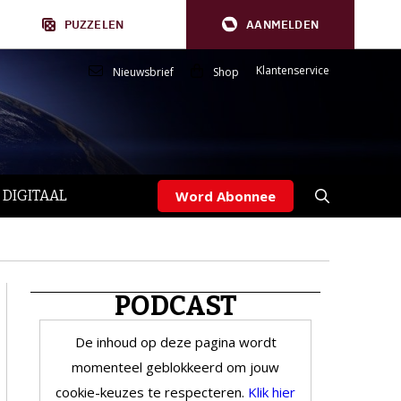
PUZZELEN
AANMELDEN
Klantenservice
Nieuwsbrief
Shop
 DIGITAAL
Word Abonnee
PODCAST
De inhoud op deze pagina wordt
momenteel geblokkeerd om jouw
cookie-keuzes te respecteren.
Klik hier