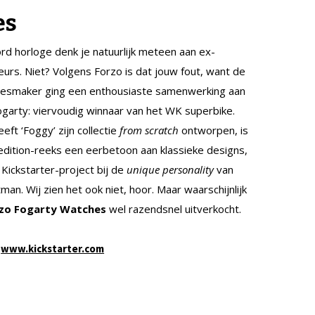
es
ord horloge denk je natuurlijk meteen aan ex-
urs. Niet? Volgens Forzo is dat jouw fout, want de
kjesmaker ging een enthousiaste samenwerking aan
ogarty: viervoudig winnaar van het WK superbike.
eeft ‘Foggy’ zijn collectie
from scratch
ontworpen, is
 edition-reeks een eerbetoon aan klassieke designs,
 Kickstarter-project bij de
unique personality
van
an. Wij zien het ook niet, hoor. Maar waarschijnlijk
zo Fogarty Watches
wel razendsnel uitverkocht.
r
www.kickstarter.com