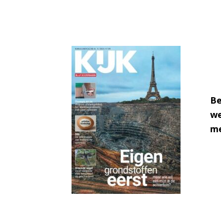
Be
we
me