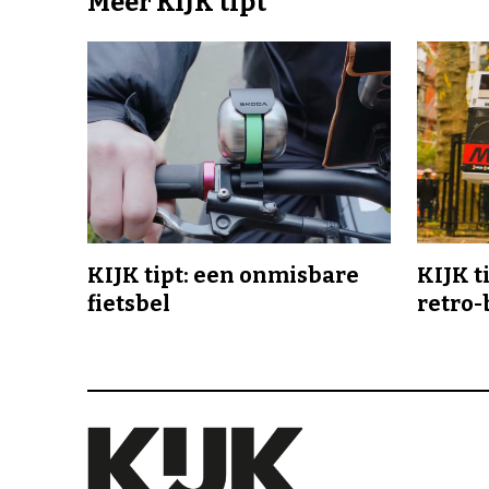
Meer KIJK tipt
KIJK tipt: een onmisbare
KIJK t
fietsbel
retro