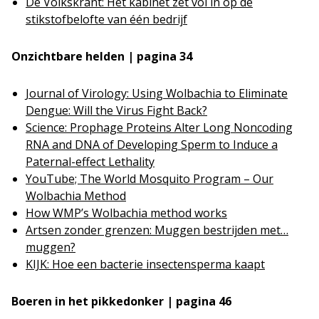
De Volkskrant: Het kabinet zet vol in op de
stikstofbelofte van één bedrijf
Onzichtbare helden | pagina 34
Journal of Virology: Using Wolbachia to Eliminate
Dengue: Will the Virus Fight Back?
Science: Prophage Proteins Alter Long Noncoding
RNA and DNA of Developing Sperm to Induce a
Paternal-effect Lethality
YouTube; The World Mosquito Program – Our
Wolbachia Method
How WMP’s Wolbachia method works
Artsen zonder grenzen: Muggen bestrijden met…
muggen?
KIJK: Hoe een bacterie insectensperma kaapt
Boeren in het pikkedonker | pagina 46