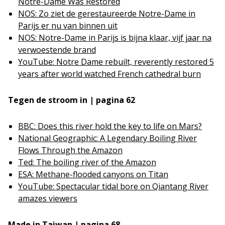
Notre-Dame Was Restored
NOS: Zo ziet de gerestaureerde Notre-Dame in
Parijs er nu van binnen uit
NOS: Notre-Dame in Parijs is bijna klaar, vijf jaar na
verwoestende brand
YouTube: Notre Dame rebuilt, reverently restored 5
years after world watched French cathedral burn
Tegen de stroom in | pagina 62
BBC: Does this river hold the key to life on Mars?
National Geographic: A Legendary Boiling River
Flows Through the Amazon
Ted: The boiling river of the Amazon
ESA: Methane-flooded canyons on Titan
YouTube: Spectacular tidal bore on Qiantang River
amazes viewers
Made in Taiwan | pagina 68