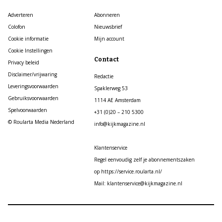
Adverteren
Abonneren
Colofon
Nieuwsbrief
Cookie informatie
Mijn account
Cookie Instellingen
Contact
Privacy beleid
Disclaimer/vrijwaring
Redactie
Leveringsvoorwaarden
Spaklerweg 53
Gebruiksvoorwaarden
1114 AE Amsterdam
Spelvoorwaarden
+31 (0)20 – 210 5300
© Roularta Media Nederland
info@kijkmagazine.nl
Klantenservice
Regel eenvoudig zelf je abonnementszaken
op https://service.roularta.nl/
Mail: klantenservice@kijkmagazine.nl