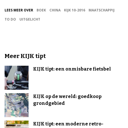
LEES MEER OVER
BOEK
CHINA
KIJK 10-2016
MAATSCHAPPIJ
TO DO
UITGELICHT
Meer KIJK tipt
KIJK tipt: een onmisbare fietsbel
KIJK op de wereld: goedkoop
grondgebied
KIJK tipt: een moderne retro-