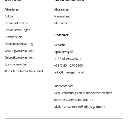
Adverteren
Abonneren
Colofon
Nieuwsbrief
Cookie informatie
Mijn account
Cookie Instellingen
Contact
Privacy beleid
Disclaimer/vrijwaring
Redactie
Leveringsvoorwaarden
Spaklerweg 53
Gebruiksvoorwaarden
1114 AE Amsterdam
Spelvoorwaarden
+31 (0)20 – 210 5300
© Roularta Media Nederland
info@kijkmagazine.nl
Klantenservice
Regel eenvoudig zelf je abonnementszaken
op https://service.roularta.nl/
Mail: klantenservice@kijkmagazine.nl