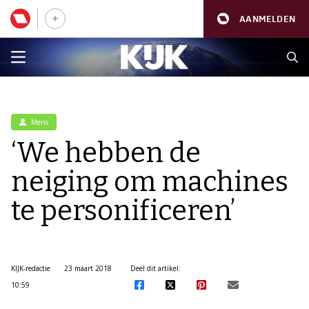
AANMELDEN
Mens
‘We hebben de
neiging om machines
te personificeren’
KIJK-redactie
23 maart 2018
Deel dit artikel:
10:59