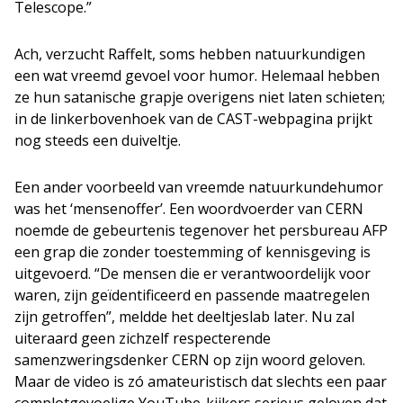
Telescope.”
Ach, verzucht Raffelt, soms hebben natuurkundigen
een wat vreemd gevoel voor humor. Helemaal hebben
ze hun satanische grapje overigens niet laten schieten;
in de linkerbovenhoek van de CAST-webpagina prijkt
nog steeds een duiveltje.
Een ander voorbeeld van vreemde natuurkundehumor
was het ‘mensenoffer’. Een woordvoerder van CERN
noemde de gebeurtenis tegenover het persbureau AFP
een grap die zonder toestemming of kennisgeving is
uitgevoerd. “De mensen die er verantwoordelijk voor
waren, zijn geïdentificeerd en passende maatregelen
zijn getroffen”, meldde het deeltjeslab later. Nu zal
uiteraard geen zichzelf respecterende
samenzweringsdenker CERN op zijn woord geloven.
Maar de video is zó amateuristisch dat slechts een paar
complotgevoelige YouTube-kijkers serieus geloven dat