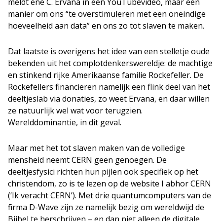
meldt ene C. Ervana in een YouTubevideo, maar een
manier om ons “te overstimuleren met een oneindige
hoeveelheid aan data” en ons zo tot slaven te maken.
Dat laatste is overigens het idee van een stelletje oude
bekenden uit het complotdenkerswereldje: de machtige
en stinkend rijke Amerikaanse familie Rockefeller. De
Rockefellers financieren namelijk een flink deel van het
deeltjeslab via donaties, zo weet Ervana, en daar willen
ze natuurlijk wel wat voor terugzien.
Werelddominantie, in dit geval.
Maar met het tot slaven maken van de volledige
mensheid neemt CERN geen genoegen. De
deeltjesfysici richten hun pijlen ook specifiek op het
christendom, zo is te lezen op de website I abhor CERN
(‘Ik veracht CERN’). Met drie quantumcomputers van de
firma D-Wave zijn ze namelijk bezig om wereldwijd de
Bijbel te herschrijven – en dan niet alleen de digitale,