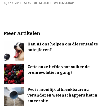
KIJK 11-2016
SEKS
UITGELICHT
WETENSCHAP
Meer Artikelen
Kan AI ons helpen om dierentaal te
ontcijferen?
Zette onze liefde voor suiker de
breinevolutie in gang?
Pvc is moeilijk afbreekbaar: nu
veranderen wetenschappers het in
smeerolie