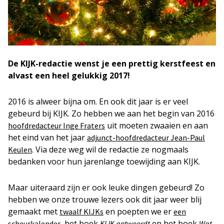
De KIJK-redactie wenst je een prettig kerstfeest en
alvast een heel gelukkig 2017!
2016 is alweer bijna om. En ook dit jaar is er veel
gebeurd bij KIJK. Zo hebben we aan het begin van 2016
uit moeten zwaaien en aan
hoofdredacteur Inge Fraters
het eind van het jaar
adjunct-hoofdredacteur Jean-Paul
. Via deze weg wil de redactie ze nogmaals
Keulen
bedanken voor hun jarenlange toewijding aan KIJK.
Maar uiteraard zijn er ook leuke dingen gebeurd! Zo
hebben we onze trouwe lezers ook dit jaar weer blij
gemaakt met
en poepten we er
twaalf KIJKs
een
, het boek
en het boek
scheurkalender
KIJK antwoordt
Wat