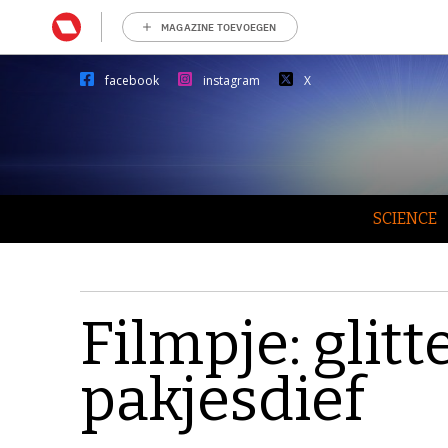
MAGAZINE TOEVOEGEN
facebook
instagram
X
SCIENCE
Filmpje: glit
pakjesdief