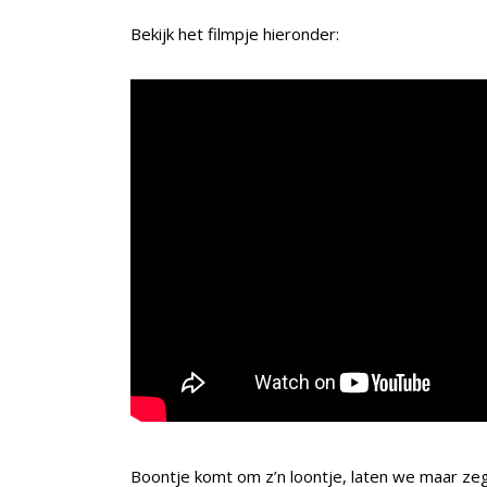
Bekijk het filmpje hieronder:
Boontje komt om z’n loontje, laten we maar zeg