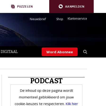
PUZZELEN
AANMELDEN
Klantenservice
Nieuwsbrief
Shop
 DIGITAAL
Word Abonnee
PODCAST
De inhoud op deze pagina wordt
momenteel geblokkeerd om jouw
cookie-keuzes te respecteren.
Klik hier