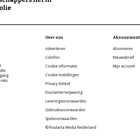
olie
Over ons
Abonnement
Adverteren
Abonneren
Colofon
Nieuwsbrief
r
Cookie informatie
Mijn account
 die
Cookie Instellingen
pgang
 niks
Privacy beleid
Disclaimer/vrijwaring
Leveringsvoorwaarden
Gebruiksvoorwaarden
Spelvoorwaarden
© Roularta Media Nederland