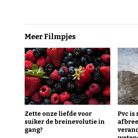
Meer Filmpjes
Zette onze liefde voor
Pvc is
suiker de breinevolutie in
afbree
gang?
veran
wetens