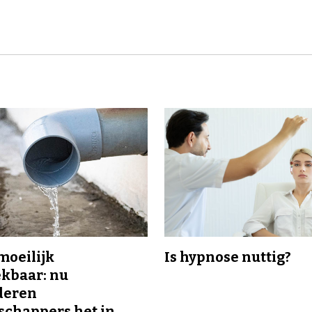
 moeilijk
Is hypnose nuttig?
kbaar: nu
deren
chappers het in