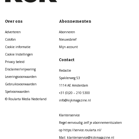
Over ons
Abonnementen
Adverteren
Abonneren
Colofon
Nieuwsbrief
Cookie informatie
Mijn account
Cookie Instellingen
Contact
Privacy beleid
Disclaimer/vrijwaring
Redactie
Leveringsvoorwaarden
Spaklerweg 53
Gebruiksvoorwaarden
1114 AE Amsterdam
Spelvoorwaarden
+31 (0)20 – 210 5300
© Roularta Media Nederland
info@kijkmagazine.nl
Klantenservice
Regel eenvoudig zelf je abonnementszaken
op https://service.roularta.nl/
Mail: klantenservice@kijkmagazine.nl