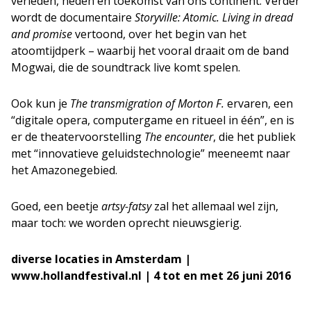
verleden, heden en toekomst van ons continent. Verder
wordt de documentaire
Storyville: Atomic. Living in dread
and promise
vertoond, over het begin van het
atoomtijdperk – waarbij het vooral draait om de band
Mogwai, die de soundtrack live komt spelen.
Ook kun je
The transmigration
of Morton F.
ervaren, een
“digitale opera, computergame en ritueel in één”, en is
er de theatervoorstelling
The encounter
, die het publiek
met “innovatieve geluidstechnologie” meeneemt naar
het Amazonegebied.
Goed, een beetje
artsy-fatsy
zal het allemaal wel zijn,
maar toch: we worden oprecht nieuwsgierig.
diverse locaties in Amsterdam |
www.hollandfestival.nl | 4 tot en met 26 juni 2016