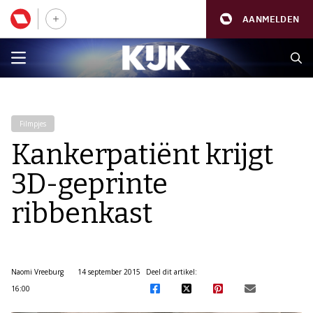
AANMELDEN
Filmpjes
Kankerpatiënt krijgt
3D-geprinte
ribbenkast
Naomi Vreeburg
14 september 2015
Deel dit artikel:
16:00