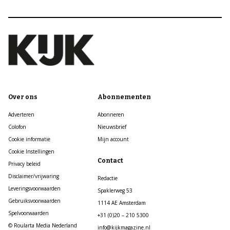
Over ons
Abonnementen
Adverteren
Abonneren
Colofon
Nieuwsbrief
Cookie informatie
Mijn account
Cookie Instellingen
Contact
Privacy beleid
Disclaimer/vrijwaring
Redactie
Leveringsvoorwaarden
Spaklerweg 53
Gebruiksvoorwaarden
1114 AE Amsterdam
Spelvoorwaarden
+31 (0)20 – 210 5300
© Roularta Media Nederland
info@kijkmagazine.nl