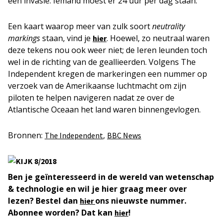
een invasie. Iemand moest er 24 uur per dag staan.
Een kaart waarop meer van zulk soort
neutrality
markings
staan, vind je
. Hoewel, zo neutraal waren
hier
deze tekens nou ook weer niet; de Ieren leunden toch
wel in de richting van de geallieerden. Volgens The
Independent kregen de markeringen een nummer op
verzoek van de Amerikaanse luchtmacht om zijn
piloten te helpen navigeren nadat ze over de
Atlantische Oceaan het land waren binnengevlogen.
Bronnen:
,
The Independent
BBC News
Ben je geïnteresseerd in de wereld van wetenschap
& technologie en wil je hier graag meer over
lezen? Bestel dan
ons nieuwste nummer.
hier
Abonnee worden? Dat kan
!
hier