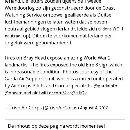
Ierland. De letters zouden tijdens de Tweede
Wereldoorlog zo zijn geconstrueerd door de Coast
Watching Service om zowel geallieerde als Duitse
luchtbemanningen te laten weten dat ze boven
neutraal gebied vlogen (Ierland stelde zich
tijdens WO II
op). Dit om te voorkomen dat Ierland per
neutraal
ongeluk werd gebombardeerd.
Fires on Bray Head expose amazing World War 2
landmarks. The fires exposed the old Eire 8 sign,which
is in reasonable condition. Photos courtesy of the
Garda Air Support Unit, which is a mixed unit operated
by Air Corps Pilots and Garda specialists.
@gardainfo
@opwireland
pic.twitter.com/4vvg3HIjQv
— Irish Air Corps (@IrishAirCorps)
August 4, 2018
De inhoud op deze pagina wordt momenteel