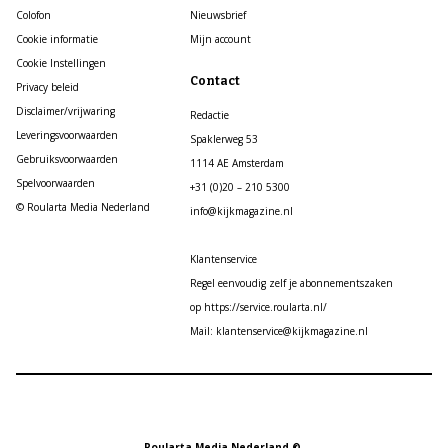
Colofon
Nieuwsbrief
Cookie informatie
Mijn account
Cookie Instellingen
Contact
Privacy beleid
Disclaimer/vrijwaring
Redactie
Leveringsvoorwaarden
Spaklerweg 53
Gebruiksvoorwaarden
1114 AE Amsterdam
Spelvoorwaarden
+31 (0)20 – 210 5300
© Roularta Media Nederland
info@kijkmagazine.nl
Klantenservice
Regel eenvoudig zelf je abonnementszaken
op https://service.roularta.nl/
Mail: klantenservice@kijkmagazine.nl
Roularta Media Nederland ©