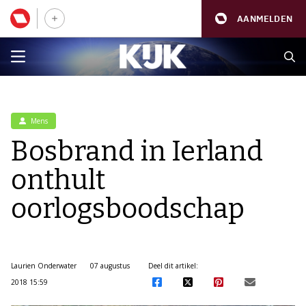
AANMELDEN
Mens
Bosbrand in Ierland
onthult
oorlogsboodschap
Laurien Onderwater
07 augustus
Deel dit artikel:
2018 15:59