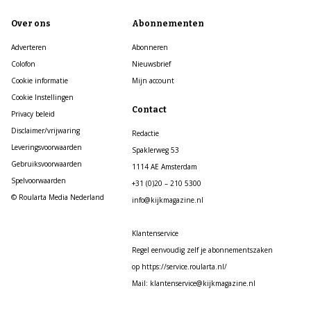
Over ons
Abonnementen
Adverteren
Abonneren
Colofon
Nieuwsbrief
Cookie informatie
Mijn account
Cookie Instellingen
Contact
Privacy beleid
Disclaimer/vrijwaring
Redactie
Leveringsvoorwaarden
Spaklerweg 53
Gebruiksvoorwaarden
1114 AE Amsterdam
Spelvoorwaarden
+31 (0)20 – 210 5300
© Roularta Media Nederland
info@kijkmagazine.nl
Klantenservice
Regel eenvoudig zelf je abonnementszaken
op https://service.roularta.nl/
Mail: klantenservice@kijkmagazine.nl