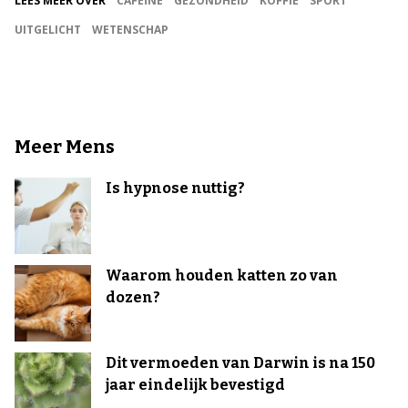
LEES MEER OVER
CAFEÏNE
GEZONDHEID
KOFFIE
SPORT
UITGELICHT
WETENSCHAP
Meer Mens
Is hypnose nuttig?
Waarom houden katten zo van
dozen?
Dit vermoeden van Darwin is na 150
jaar eindelijk bevestigd