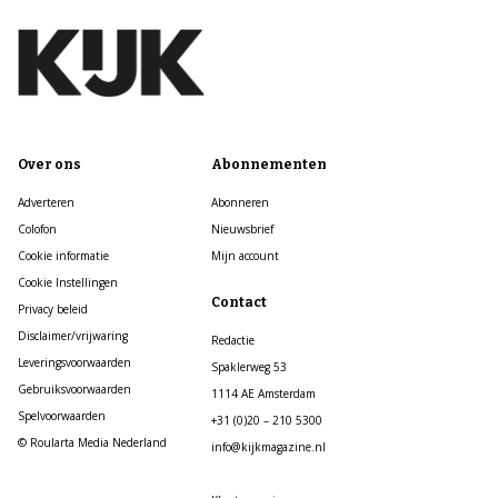
Over ons
Abonnementen
Adverteren
Abonneren
Colofon
Nieuwsbrief
Cookie informatie
Mijn account
Cookie Instellingen
Contact
Privacy beleid
Disclaimer/vrijwaring
Redactie
Leveringsvoorwaarden
Spaklerweg 53
Gebruiksvoorwaarden
1114 AE Amsterdam
Spelvoorwaarden
+31 (0)20 – 210 5300
© Roularta Media Nederland
info@kijkmagazine.nl