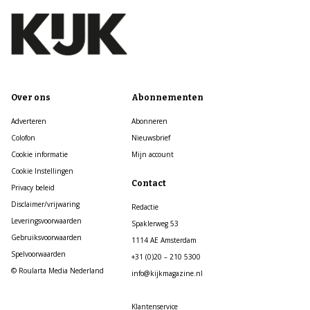
Over ons
Abonnementen
Adverteren
Abonneren
Colofon
Nieuwsbrief
Cookie informatie
Mijn account
Cookie Instellingen
Contact
Privacy beleid
Disclaimer/vrijwaring
Redactie
Leveringsvoorwaarden
Spaklerweg 53
Gebruiksvoorwaarden
1114 AE Amsterdam
Spelvoorwaarden
+31 (0)20 – 210 5300
© Roularta Media Nederland
info@kijkmagazine.nl
Klantenservice