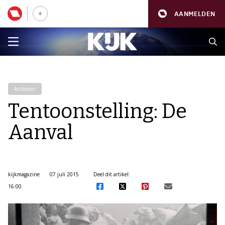
AANMELDEN
Artikelen
Tentoonstelling: De
Aanval
kijkmagazine
07 juli 2015
Deel dit artikel:
16:00