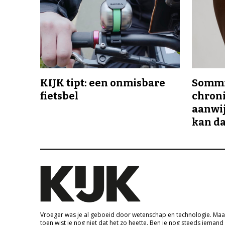
KIJK tipt: een onmisbare
Sommi
fietsbel
chroni
aanwij
kan da
Vroeger was je al geboeid door wetenschap en technologie. Maa
toen wist je nog niet dat het zo heette. Ben je nog steeds iemand