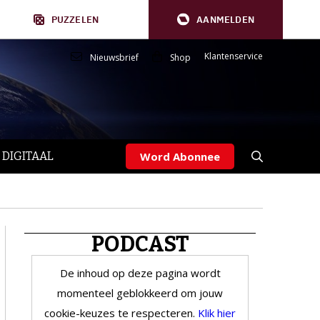
PUZZELEN
AANMELDEN
Klantenservice
Nieuwsbrief
Shop
 DIGITAAL
Word Abonnee
PODCAST
De inhoud op deze pagina wordt
momenteel geblokkeerd om jouw
cookie-keuzes te respecteren.
Klik hier