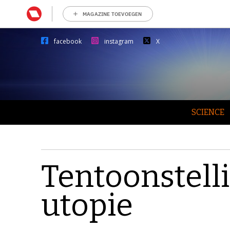
MAGAZINE TOEVOEGEN
facebook
instagram
X
SCIENCE
Tentoonstell
utopie