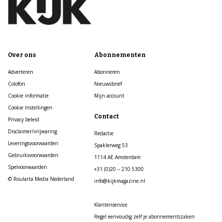
Over ons
Abonnementen
Adverteren
Abonneren
Colofon
Nieuwsbrief
Cookie informatie
Mijn account
Cookie Instellingen
Contact
Privacy beleid
Disclaimer/vrijwaring
Redactie
Leveringsvoorwaarden
Spaklerweg 53
Gebruiksvoorwaarden
1114 AE Amsterdam
Spelvoorwaarden
+31 (0)20 – 210 5300
© Roularta Media Nederland
info@kijkmagazine.nl
Klantenservice
Regel eenvoudig zelf je abonnementszaken