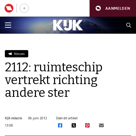
AANMELDEN
Nieuws
2112: ruimteschip
vertrekt richting
andere ster
KIJK-redactie
06 juni 2012
Deel dit artikel:
13:00