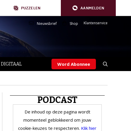
PUZZELEN
AANMELDEN
Klantenservice
Nieuwsbrief
Shop
 DIGITAAL
Word Abonnee
PODCAST
De inhoud op deze pagina wordt
momenteel geblokkeerd om jouw
cookie-keuzes te respecteren.
Klik hier