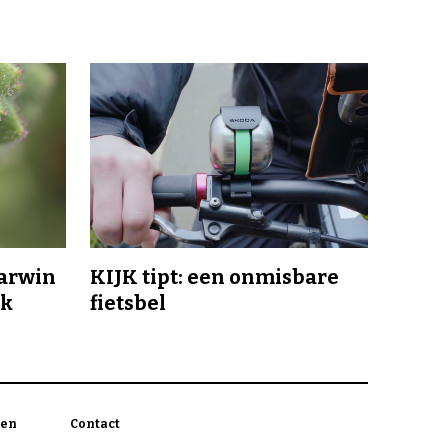
Darwin
KIJK tipt: een onmisbare
jk
fietsbel
en
Contact