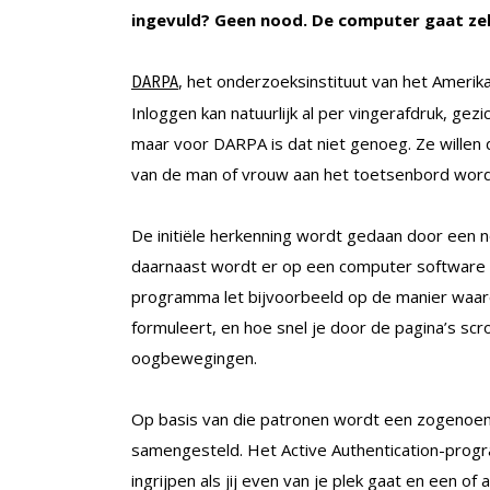
ingevuld? Geen nood. De computer gaat zelf b
, het onderzoeksinstituut van het Amerik
DARPA
Inloggen kan natuurlijk al per vingerafdruk, g
maar voor DARPA is dat niet genoeg. Ze willen 
van de man of vrouw aan het toetsenbord word
De initiële herkenning wordt gedaan door een 
daarnaast wordt er op een computer software g
programma let bijvoorbeeld op de manier waaro
formuleert, en hoe snel je door de pagina’s scro
oogbewegingen.
Op basis van die patronen wordt een zogeno
samengesteld. Het Active Authentication-progr
ingrijpen als jij even van je plek gaat en een o