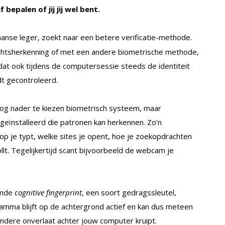
epalen of jij jij wel bent.
aanse leger, zoekt naar een betere verificatie-methode.
ezichtsherkenning of met een andere biometrische methode,
dat ook tijdens de computersessie steeds de identiteit
t gecontroleerd.
nog nader te kiezen biometrisch systeem, maar
eïnstalleerd die patronen kan herkennen. Zo’n
p je typt, welke sites je opent, hoe je zoekopdrachten
llt. Tegelijkertijd scant bijvoorbeeld de webcam je
emde
cognitive fingerprint
, een soort gedragssleutel,
amma blijft op de achtergrond actief en kan dus meteen
f andere onverlaat achter jouw computer kruipt.