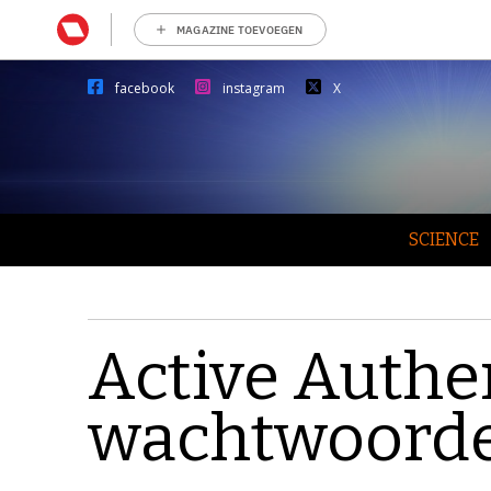
MAGAZINE TOEVOEGEN
facebook
instagram
X
SCIENCE
Active Authe
wachtwoorde