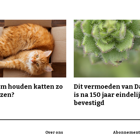
m houden katten zo
Dit vermoeden van 
ozen?
is na 150 jaar eindeli
bevestigd
Over ons
Abonnement