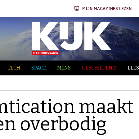
MIJN MAGAZINES LEZEN
TECH
SPACE
MENS
GESCHIEDENIS
LEES
ntication maakt
n overbodig