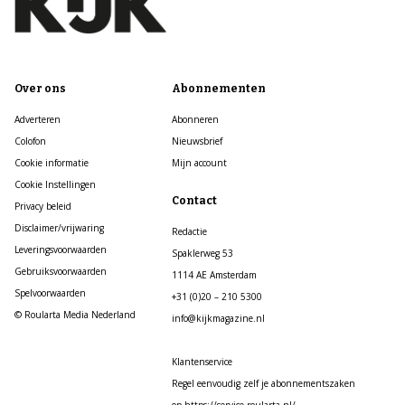
Over ons
Abonnementen
Adverteren
Abonneren
Colofon
Nieuwsbrief
Cookie informatie
Mijn account
Cookie Instellingen
Contact
Privacy beleid
Disclaimer/vrijwaring
Redactie
Leveringsvoorwaarden
Spaklerweg 53
Gebruiksvoorwaarden
1114 AE Amsterdam
Spelvoorwaarden
+31 (0)20 – 210 5300
© Roularta Media Nederland
info@kijkmagazine.nl
Klantenservice
Regel eenvoudig zelf je abonnementszaken