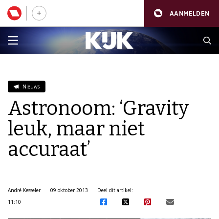
AANMELDEN
Nieuws
Astronoom: ‘Gravity
leuk, maar niet
accuraat’
André Kesseler
09 oktober 2013
Deel dit artikel:
11:10