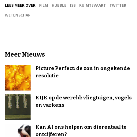
LEES MEER OVER
FILM
HUBBLE
ISS
RUIMTEVAART
TWITTER
WETENSCHAP
Meer Nieuws
Picture Perfect: de zon in ongekende
resolutie
KIJK op de wereld: vliegtuigen, vogels
en varkens
Kan AI ons helpen om dierentaal te
ontcijferen?