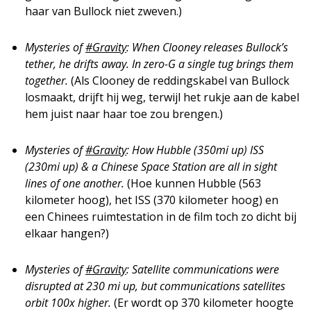
haar van Bullock niet zweven.)
Mysteries of
#Gravity
: When Clooney releases Bullock’s
tether, he drifts away. In zero-G a single tug brings them
together.
(Als Clooney de reddingskabel van Bullock
losmaakt, drijft hij weg, terwijl het rukje aan de kabel
hem juist naar haar toe zou brengen.)
Mysteries of
#Gravity
: How Hubble (350mi up) ISS
(230mi up) & a Chinese Space Station are all in sight
lines of one another.
(Hoe kunnen Hubble (563
kilometer hoog), het ISS (370 kilometer hoog) en
een Chinees ruimtestation in de film toch zo dicht bij
elkaar hangen?)
Mysteries of
#Gravity
: Satellite communications were
disrupted at 230 mi up, but communications satellites
orbit 100x higher.
(Er wordt op 370 kilometer hoogte